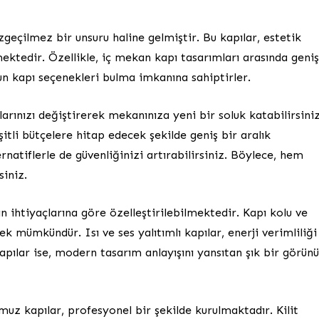
geçilmez bir unsuru haline gelmiştir. Bu kapılar, estetik
mektedir. Özellikle, iç mekan kapı tasarımları arasında geniş
ygun kapı seçenekleri bulma imkanına sahiptirler.
rınızı değiştirerek mekanınıza yeni bir soluk katabilirsiniz
şitli bütçelere hitap edecek şekilde geniş bir aralık
rnatiflerle de güvenliğinizi artırabilirsiniz. Böylece, hem
siniz.
ın ihtiyaçlarına göre özelleştirilebilmektedir. Kapı kolu ve
mek mümkündür. Isı ve ses yalıtımlı kapılar, enerji verimliliği
kapılar ise, modern tasarım anlayışını yansıtan şık bir görü
uz kapılar, profesyonel bir şekilde kurulmaktadır. Kilit