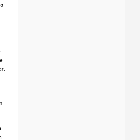
ra
e
me
ar.
n
a
n