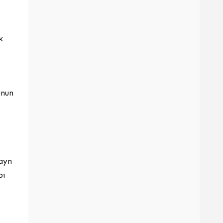
k
unun
zayn
pı