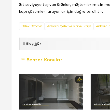
üst seviyeye taşıyan ürünler, müşterilerimizin me
kapı çözümleri arayanlar için doğru tercihtir.
Dilek Dizayn
Ankara Çelik ve Panel Kapı
Ankara Ç
Blog
24
Benzer Konular