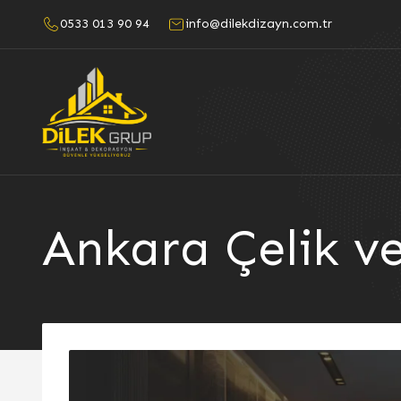
0533 013 90 94
info@dilekdizayn.com.tr
Ankara Çelik v