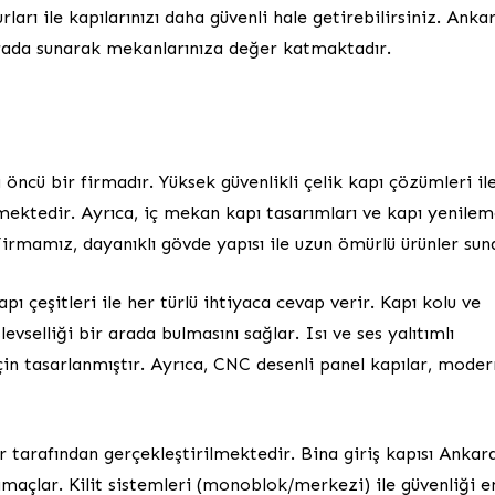
arı ile kapılarınızı daha güvenli hale getirebilirsiniz. Anka
 arada sunarak mekanlarınıza değer katmaktadır.
öncü bir firmadır. Yüksek güvenlikli çelik kapı çözümleri il
ektedir. Ayrıca, iç mekan kapı tasarımları ve kapı yenile
irmamız, dayanıklı gövde yapısı ile uzun ömürlü ürünler sun
 çeşitleri ile her türlü ihtiyaca cevap verir. Kapı kolu ve
levselliği bir arada bulmasını sağlar. Isı ve ses yalıtımlı
çin tasarlanmıştır. Ayrıca, CNC desenli panel kapılar, moder
 tarafından gerçekleştirilmektedir. Bina giriş kapısı Ankar
amaçlar. Kilit sistemleri (monoblok/merkezi) ile güvenliği e