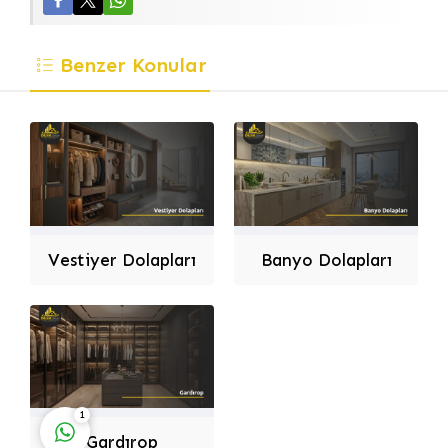
Benzer Konular
Dilek Dizayn
Vestiyer Dolapları
Banyo Dolapları
Cevap Yaz
1
Gardırop