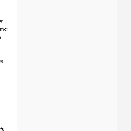
un
ımcı
e
se
ufu