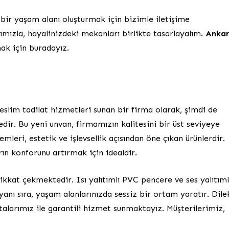
ir yaşam alanı oluşturmak için bizimle iletişime
jımızla, hayalinizdeki mekanları birlikte tasarlayalım.
Anka
ak için buradayız.
eslim tadilat hizmetleri sunan bir firma olarak, şimdi de
ir. Bu yeni unvan, firmamızın kalitesini bir üst seviyeye
leri, estetik ve işlevsellik açısından öne çıkan ürünlerdir.
n konforunu artırmak için idealdir.
ikkat çekmektedir. Isı yalıtımlı PVC pencere ve ses yalıtıml
nı sıra, yaşam alanlarınızda sessiz bir ortam yaratır. Dile
alarımız ile garantili hizmet sunmaktayız. Müşterilerimiz,