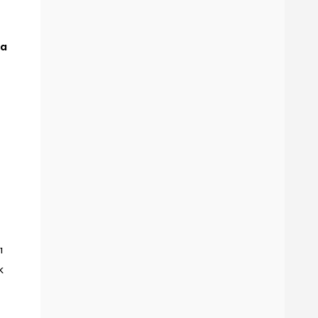
ra
ı
k