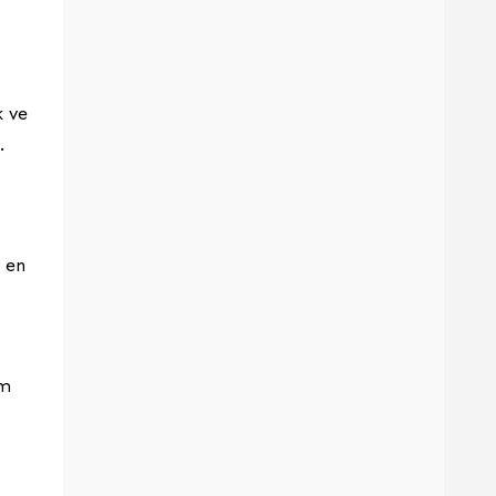
t
k ve
.
a en
am