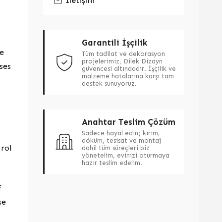
İletişim
Garantili İşçilik
le
Tüm tadilat ve dekorasyon
projelerimiz, Dilek Dizayn
ses
güvencesi altındadır. İşçilik ve
malzeme hatalarına karşı tam
destek sunuyoruz.
Anahtar Teslim Çözüm
Sadece hayal edin; kırım,
döküm, tesisat ve montaj
 rol
dahil tüm süreçleri biz
yönetelim, evinizi oturmaya
hazır teslim edelim.
f
se