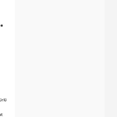
se
ürlü
at