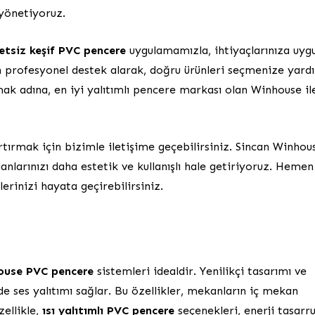
 yönetiyoruz.
etsiz keşif PVC pencere
uygulamamızla, ihtiyaçlarınıza uyg
n profesyonel destek alarak, doğru ürünleri seçmenize yard
k adına, en iyi yalıtımlı pencere markası olan Winhouse il
ırmak için bizimle iletişime geçebilirsiniz. Sincan Winhou
nlarınızı daha estetik ve kullanışlı hale getiriyoruz. Hemen
erinizi hayata geçirebilirsiniz.
ouse PVC pencere
sistemleri idealdir. Yenilikçi tasarımı ve
de ses yalıtımı sağlar. Bu özellikler, mekanların iç mekan
zellikle,
ısı yalıtımlı PVC pencere
seçenekleri, enerji tasarr