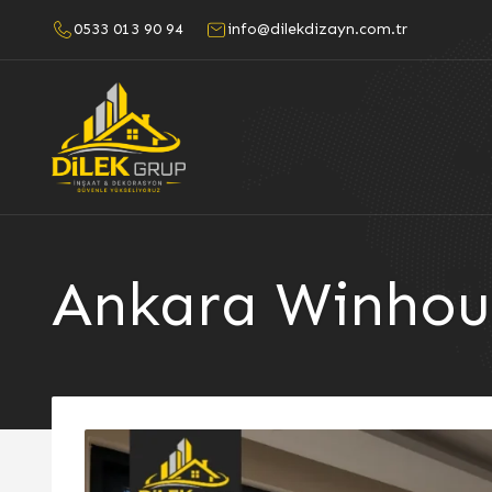
0533 013 90 94
info@dilekdizayn.com.tr
Ankara Winhous