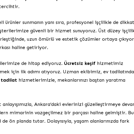
ercihtir.
eli ürünler sunmanın yanı sıra, profesyonel işçilikle de dikka
terilerimize güvenli bir hizmet sunuyoruz. Üst düzey işçili
rleştiğinde, uzun ömürlü ve estetik çözümler ortaya çıkıyor
kası haline getiriyor.
ilerimize de hitap ediyoruz.
Ücretsiz keşif
hizmetimiz
emek için ilk adımı atıyoruz. Uzman ekibimiz, ev tadilatınd
 tadilat
hizmetlerimizle, mekanlarınızı baştan yaratma
t anlayışımızla, Ankara’daki evlerinizi güzelleştirmeye dev
rn mimarinin vazgeçilmez bir parçası haline gelmiştir. Bu
ği de ön planda tutar. Dolayısıyla, yaşam alanlarınızda fark