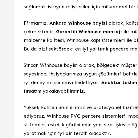
sağlamak isteyen müşteriler için mükemmel bir t
Firmamız,
Ankara Winhouse bayisi
olarak, kalit
çekmektedir.
Garantili Winhouse montajı
ile müş
malzeme kalitesi, Winhouse kapı sistemleri ile bi
Bu da bizi sektördeki en iyi yalıtımlı pencere mar
Sincan Winhouse bayisi olarak, bölgedeki müşter
sayesinde, ihtiyaçlarınıza uygun çözümleri belirl
iyi deneyimi sunmayı hedefliyor.
Anahtar teslim
fırsatını yakalayabilirsiniz.
Yüksek kaliteli ürünlerimiz ve profesyonel hizme
ediyoruz. Winhouse PVC pencere sistemleri, mode
sistemler, estetik görünümün yanı sıra, işlevselli
yaratmak için iyi bir tercih olacaktır.