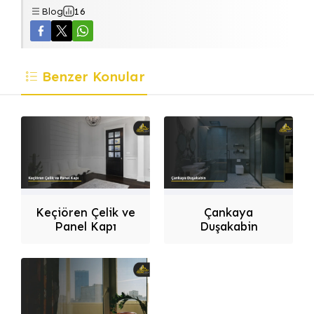
Blog
16
Benzer Konular
Dilek Dizayn
Keçiören Çelik ve
Çankaya
Panel Kapı
Duşakabin
Cevap Yaz