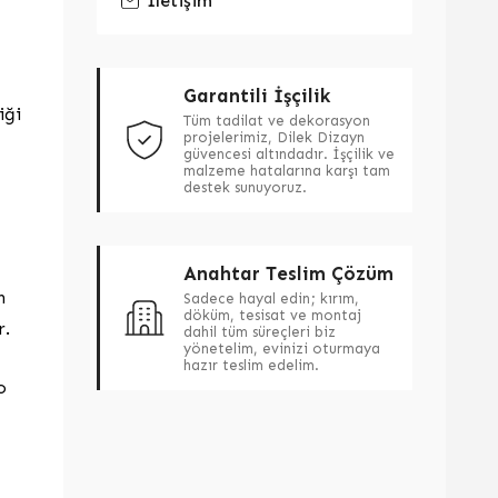
İletişim
Garantili İşçilik
iği
Tüm tadilat ve dekorasyon
projelerimiz, Dilek Dizayn
güvencesi altındadır. İşçilik ve
malzeme hatalarına karşı tam
destek sunuyoruz.
Anahtar Teslim Çözüm
n
Sadece hayal edin; kırım,
döküm, tesisat ve montaj
r.
dahil tüm süreçleri biz
yönetelim, evinizi oturmaya
hazır teslim edelim.
o