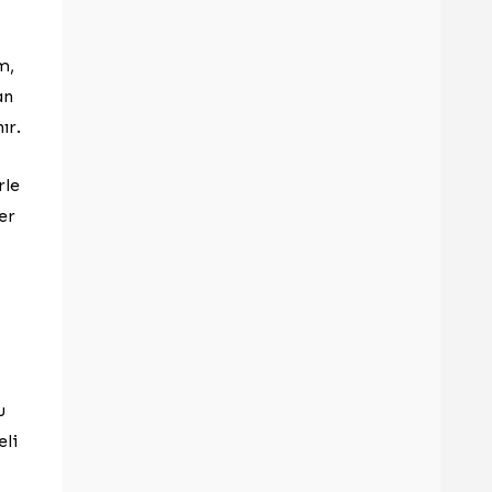
m,
an
ır.
rle
er
u
eli