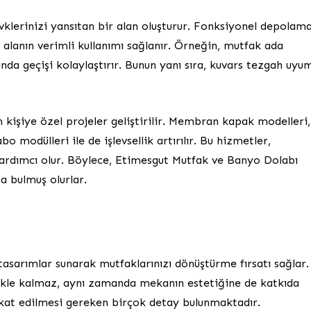
klerinizi yansıtan bir alan oluşturur. Fonksiyonel depolam
lanın verimli kullanımı sağlanır. Örneğin, mutfak ada
nda geçişi kolaylaştırır. Bunun yanı sıra, kuvars tezgah uyu
kişiye özel projeler geliştirilir. Membran kapak modelleri,
 modülleri ile de işlevsellik artırılır. Bu hizmetler,
 yardımcı olur. Böylece, Etimesgut Mutfak ve Banyo Dolabı
da bulmuş olurlar.
k tasarımlar sunarak mutfaklarınızı dönüştürme fırsatı sağlar.
ekle kalmaz, aynı zamanda mekanın estetiğine de katkıda
kkat edilmesi gereken birçok detay bulunmaktadır.