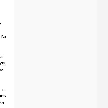
e
. Bu
lı
yla
yo
ern
arın
aha