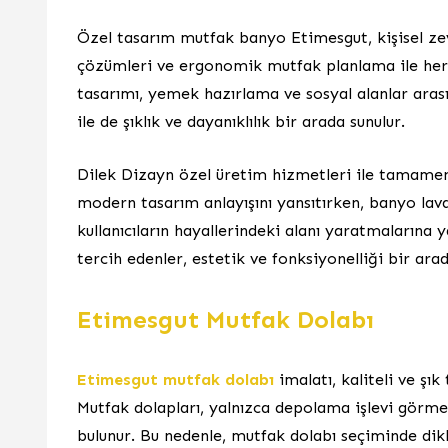
Özel tasarım mutfak banyo Etimesgut, kişisel zev
çözümleri ve ergonomik mutfak planlama ile her a
tasarımı, yemek hazırlama ve sosyal alanlar arası
ile de şıklık ve dayanıklılık bir arada sunulur.
Dilek Dizayn özel üretim hizmetleri ile tamamen 
modern tasarım anlayışını yansıtırken, banyo lavabo
kullanıcıların hayallerindeki alanı yaratmalarına
tercih edenler, estetik ve fonksiyonelliği bir ara
Etimesgut Mutfak Dolabı
Etimesgut mutfak dolabı
imalatı, kaliteli ve şı
Mutfak dolapları, yalnızca depolama işlevi görm
bulunur. Bu nedenle, mutfak dolabı seçiminde di