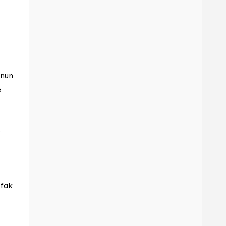
unun
e
o
tfak