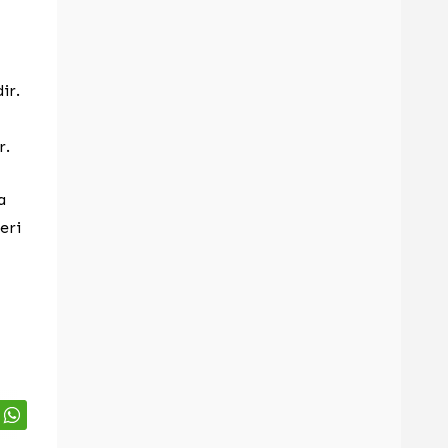
ir.
r.
a
eri