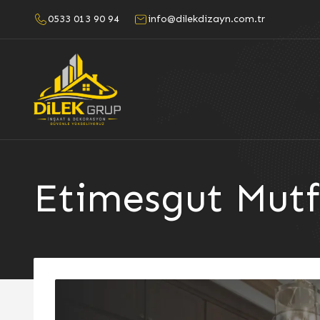
0533 013 90 94
info@dilekdizayn.com.tr
Etimesgut Mutf