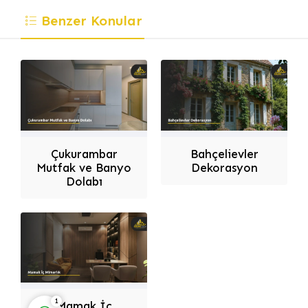
Benzer Konular
Dilek Dizayn
Çukurambar
Bahçelievler
Mutfak ve Banyo
Dekorasyon
Dolabı
Cevap Yaz
1
Mamak İç