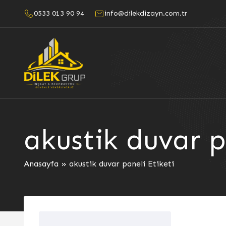
0533 013 90 94
info@dilekdizayn.com.tr
akustik duvar p
Anasayfa
»
akustik duvar paneli Etiketi