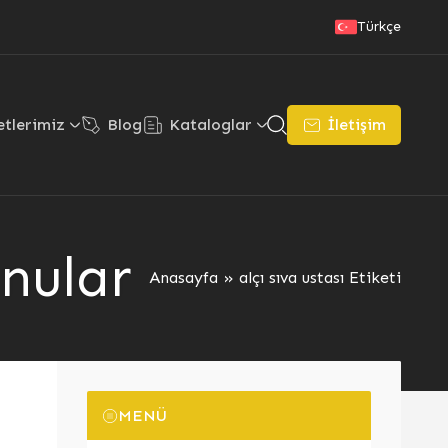
Türkçe
tlerimiz
Blog
Kataloglar
İletişim
onular
Anasayfa
»
alçı sıva ustası Etiketi
MENÜ