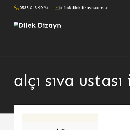
0533 013 90 94
info@dilekdizayn.com.tr
alçı sıva ustası