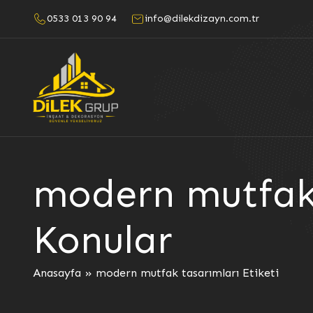
0533 013 90 94
info@dilekdizayn.com.tr
modern mutfak 
Konular
Anasayfa
»
modern mutfak tasarımları Etiketi