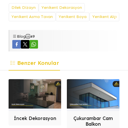
Dilek Dizayn
Yenikent Dekorasyon
Yenikent Asma Tavan
Yenikent Boya
Yenikent Alçı
Blog
49
Benzer Konular
Dilek Dizayn
İncek Dekorasyon
Çukurambar Cam
Balkon