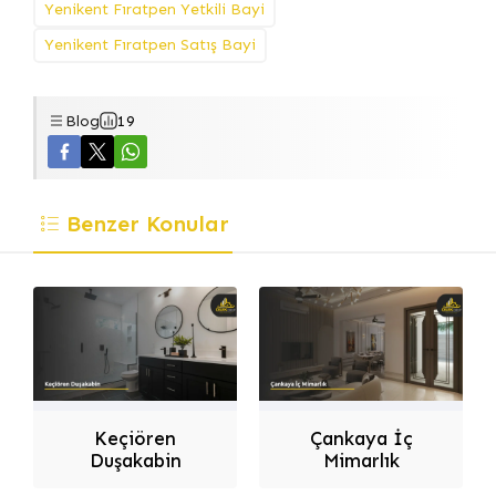
Yenikent Fıratpen Yetkili Bayi
Yenikent Fıratpen Satış Bayi
Blog
19
Benzer Konular
Dilek Dizayn
Keçiören
Çankaya İç
Duşakabin
Mimarlık