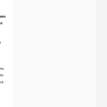
ımı
ak
e
umu
im
uz.