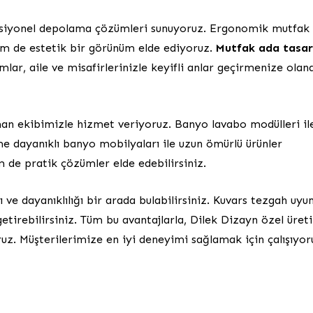
onksiyonel depolama çözümleri sunuyoruz. Ergonomik mutfak
em de estetik bir görünüm elde ediyoruz.
Mutfak ada tasar
ımlar, aile ve misafirlerinizle keyifli anlar geçirmenize olan
an ekibimizle hizmet veriyoruz. Banyo lavabo modülleri il
e dayanıklı banyo mobilyaları ile uzun ömürlü ürünler
de pratik çözümler elde edebilirsiniz.
ğı ve dayanıklılığı bir arada bulabilirsiniz. Kuvars tezgah uy
getirebilirsiniz. Tüm bu avantajlarla, Dilek Dizayn özel üret
uz. Müşterilerimize en iyi deneyimi sağlamak için çalışıyor