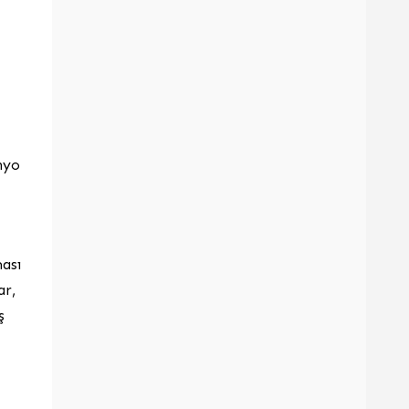
nyo
ası
ar,
ş