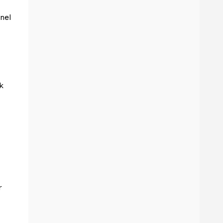
nel
k
r