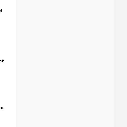
l
nt
ran