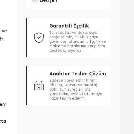
İletişim
Garantili İşçilik
k ve
Tüm tadilat ve dekorasyon
projelerimiz, Dilek Dizayn
r.
güvencesi altındadır. İşçilik ve
malzeme hatalarına karşı tam
destek sunuyoruz.
Anahtar Teslim Çözüm
Sadece hayal edin; kırım,
döküm, tesisat ve montaj
dahil tüm süreçleri biz
yönetelim, evinizi oturmaya
hazır teslim edelim.
hem
kta