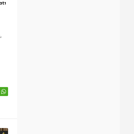
atı
,